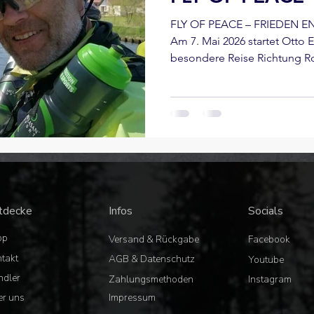
FLY OF PEACE – FRIEDEN
Am 7. Mai 2026 startet Otto E
besondere Reise Richtung Ro
du dieses Abenteuer hier im 
echten Eindrücken, tägliche
Botschaft: Frieden beginnt be
tdecke
Infos
Socials
op
Versand & Rückgabe
Facebook
takt
AGB & Datenschutz
Youtube
ndler
Zahlungsmethoden
Instagram
r uns
Impressum