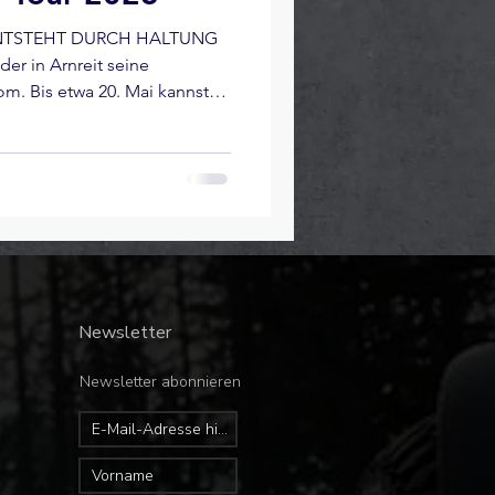
 ENTSTEHT DURCH HALTUNG
der in Arnreit seine
m. Bis etwa 20. Mai kannst
Blog live mitverfolgen – mit
n Updates und einer klaren
i uns selbst.
Newsletter
Newsletter abonnieren