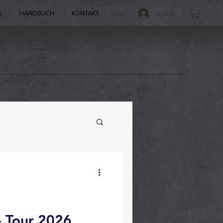
Anmelden
E
HANDBUCH
KONTAKT
. . .
 Tour 2026