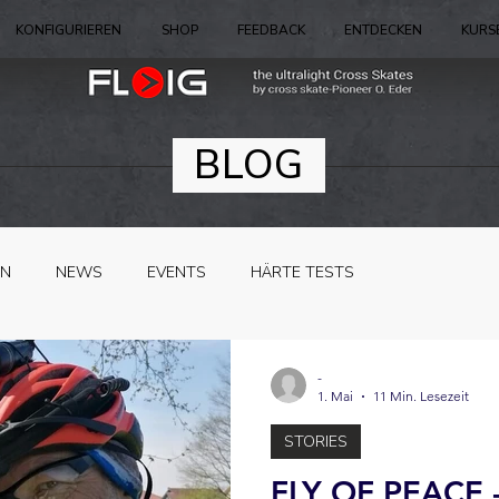
KONFIGURIEREN
SHOP
FEEDBACK
ENTDECKEN
KURS
BLOG
EN
NEWS
EVENTS
HÄRTE TESTS
-
1. Mai
11 Min. Lesezeit
STORIES
FLY OF PEACE -