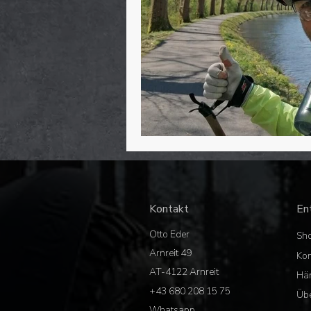
Kontakt
En
Otto Eder
Sh
Arnreit 49
Kon
AT-4122 Arnreit
Hä
+43 680 208 15 75
Übe
Whatsapp