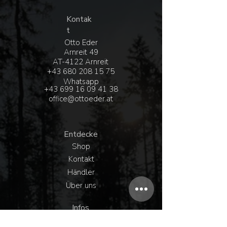
Kontak
t
Otto Eder
Arnreit 49
AT-4122 Arnreit
+43 680 208 15 75
Whatsapp
+43 6
99 16 09 41 38
office@ottoeder.at
Entdecke
Shop
Kontakt
Händler
Über uns
Infos
Versand & Rückgabe