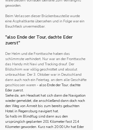
wäre diesem Vorhaben beinahe zum Verhängnis 
geworden.
Beim Verlassen dieser Brückenbaustelle wurde 
eine Asphaltkante übersehen und in Folge war ein 
Bauchfleck unvermeidbar. 
"also Ende der Tour, dachte Eder 
zuerst"
Der Helm und die Fronttasche haben das 
schlimmste verhindert. Nur war an der Fronttasche 
das Handy mit Navi und Tracking drauf. Der 
Bildschirm war völlig geschrottet und absolut 
unbrauchbar. Der 3. Oktober war in Deutschland 
dann auch noch ein Feiertag, an dem alle Geschäfte 
geschlossen waren 
- also Ende der Tour, dachte 
Eder zuerst. 
Siehe da, am Headset hat sich dann die Navigation 
wieder gemeldet, die anschließend dann doch noch 
den Weg von Arnreit bis zum bereits gebuchten 
Hotel in Regensburg navigiert hat.
So halb im Blindflug sind dann aus den 
ursprünglich geplanten 201 Kilometer fast 214 
Kilometer geworden. Kurz nach 20:00 Uhr hat Eder 