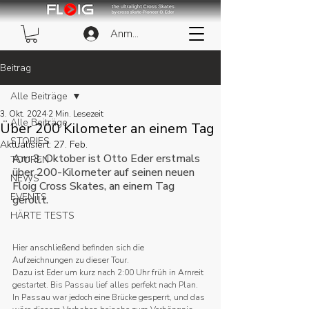
Anmelden
Beitrag
Alle Beiträge
3. Okt. 2024
2 Min. Lesezeit
Alle Beiträge
Über 200 Kilometer an einem Tag
STORIES
Aktualisiert:
27. Feb.
Am 3. Oktober ist Otto Eder erstmals 
TOUREN
über 200-Kilometer auf seinen neuen 
NEWS
Floig Cross Skates, an einem Tag 
EVENTS
gerollt.
HÄRTE TESTS
Hier anschließend befinden sich die 
Aufzeichnungen zu dieser Tour.
Dazu ist Eder um kurz nach 2:00 Uhr früh in Arnreit 
gestartet. Bis Passau lief alles perfekt nach Plan. 
In Passau war jedoch eine Brücke gesperrt, und das 