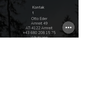
Kontak
t
Otto Eder
Arnreit 49
AT-4122 Arnreit
+43 680 208 15 75
Whatsapp
+43 6
99 16 09 41 38
office@ottoeder.at
Entdecke
Shop
Kontakt
Händler
Über uns
Infos
Versand & Rückgabe
AGB & Datenschutz