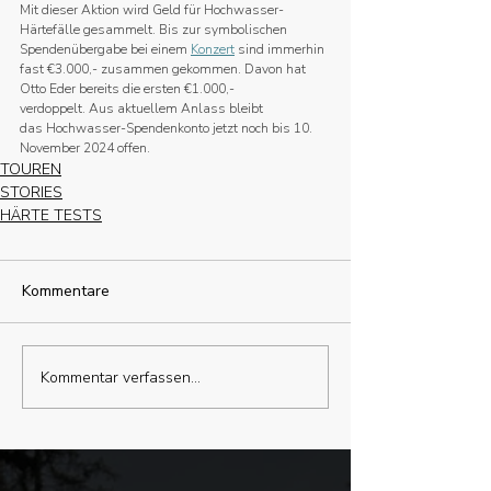
Mit dieser Aktion wird Geld für Hochwasser-
Härtefälle gesammelt. Bis zur symbolischen 
Spendenübergabe bei einem 
Konzert
 sind immerhin 
fast €3.000,- zusammen gekommen. Davon hat 
Otto Eder bereits die ersten €1.000,- 
verdoppelt. Aus aktuellem Anlass bleibt 
das Hochwasser-Spendenkonto jetzt noch bis 10. 
November 2024 offen.
TOUREN
STORIES
HÄRTE TESTS
Kommentare
Kommentar verfassen...