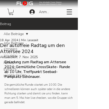
Anmelden
Beitrag
Alle Beiträge
18. Apr. 2024
1 Min. Lesezeit
Alle Beiträge
Der autofreie Radtag um den
STORIES
Attersee 2024
TOUREN
Aktualisiert:
7. Nov. 2025
Einladung zum Radtag am Attersee 
NEWS
2024: Gemütliche CrossSkate- Runde 
EVENTS
ab 10 Uhr, Treffpunkt Seebad-
HÄRTE TESTS
Parkplatz Schönauer.
Die gemütliche Runde startet um 10:00. Die 
schnelleren können auch später oder in die andere 
Richtung starten und damit sie uns finden, kann 
man am 5. Mai hier live checken, wo die Gruppe sich 
gerade befindet.