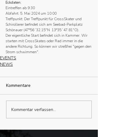
Eckdaten:
Eintreffen ab 9:30
Abfahrt: 5. Mai 2024 um 10:00
Treffpunkt: Der Treffpunkt für CrossSkater und 
Schirollerer befindet sich am Seebad-Parkplatz 
Schönauer (47°56´32.15"N  13°35´47.81"O).
Der eigentliche Start befindet sich in Kammer. Wir 
starten mit CrossSkates oder Rad immer in die 
andere Richtung. So können wir streßfrei "gegen den 
Strom schwimmen".
EVENTS
NEWS
Kommentare
Kommentar verfassen...