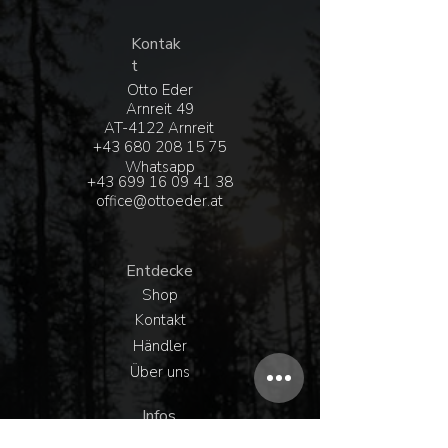
Kontak
t
Otto Eder
Arnreit 49
AT-4122 Arnreit
+43 680 208 15 75
Whatsapp
+43 6
99 16 09 41 38
office@ottoeder.at
Entdecke
Shop
Kontakt
Händler
Über uns
Infos
Versand & Rückgabe