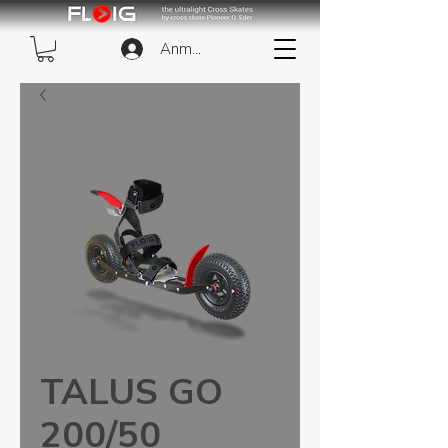
Anmelden
TALUS GO
200/50