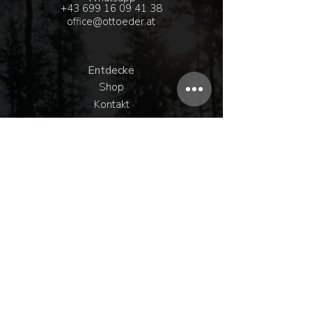
+43 6
99 16 09 41 38
office@ottoeder.at
Entdecke
Shop
Kontakt
Händler
Über uns
Infos
Versand & Rückgabe
AGB & Datenschutz
Zahlungsmethoden
Impressum
Socials
Facebook
Youtube