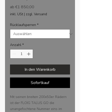
Sale-
ab
€1 850,00
Preis
inkl. USt
|
zzgl. Versand
Rücklaufsperren
*
Anzahl
*
In den Warenkorb
Sofortkauf
Mit seinen breiten 200x50er Rädern
ist der FLOIG TALUS GO die
unangefochtene Nummer eins im