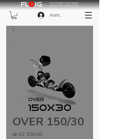
Anmelden
OVER 150/30
Sale-
ab
€2 300,00