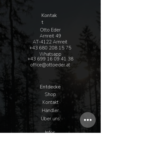
Kontak
t
Otto Eder
Arnreit 49
AT-4122 Arnreit
+43 680 208 15 75
Whatsapp
+43 6
99 16 09 41 38
office@ottoeder.at
Entdecke
Shop
Kontakt
Händler
Über uns
Infos
Versand & Rückgabe