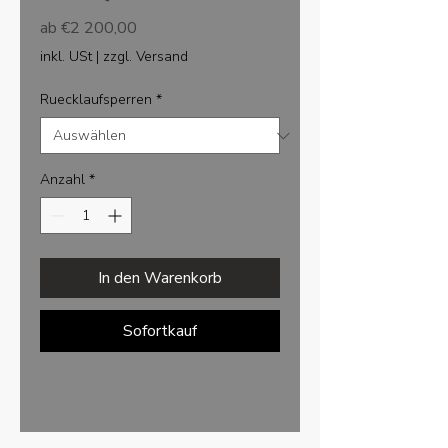
Sale-
ab
€2 200,00
Preis
inkl. USt
|
zzgl. Versand
Ruecklaufsperren
*
Anzahl
*
In den Warenkorb
Sofortkauf