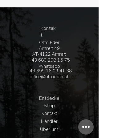
Kontak
t
Otto Eder
Arnreit 49
AT-4122 Arnreit
+43 680 208 15 75
Whatsapp
+43 6
99 16 09 41 38
office@ottoeder.at
Entdecke
Shop
Kontakt
Händler
Über uns