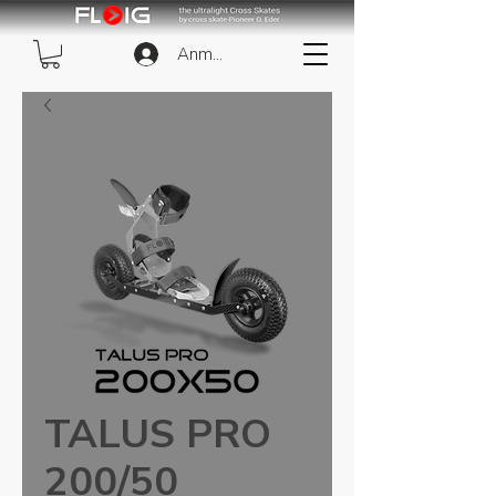
Anmelden
TALUS PRO
200/50