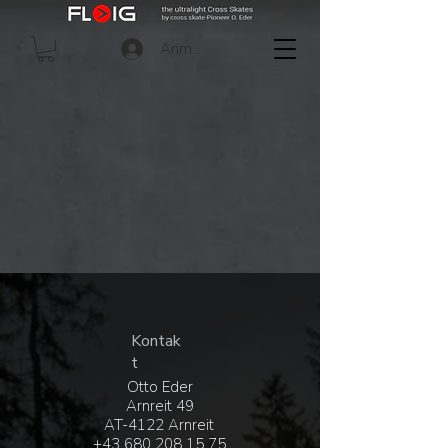
Anmelden
Kontak
t
Otto Eder
Arnreit 49
AT-4122 Arnreit
+43 680 208 15 75